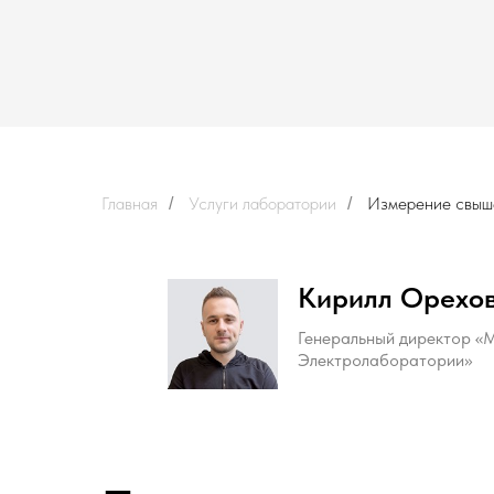
Главная
Услуги лаборатории
Измерение свыш
/
/
Кирилл Орехо
Генеральный директор «
Электролаборатории»