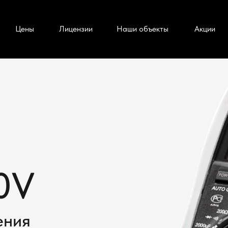
Цены
Лицензии
Наши объекты
Акции
я
0V
ения