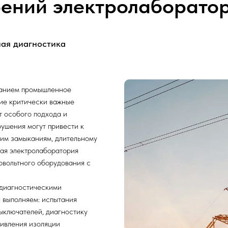
ений электролаборато
ая диагностика
танием промышленное
ие критически важные
т особого подхода и
ушения могут привести к
им замыканиям, длительному
ая электролаборатория
овольтного оборудования с
диагностическими
 выполняем: испытания
выключателей, диагностику
ивления изоляции